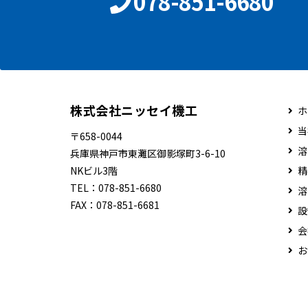
078-851-6680
株式会社ニッセイ機工
ホ
当
〒658-0044
溶
兵庫県神戸市東灘区御影塚町3-6-10
NKビル3階
精
TEL：
078-851-6680
溶
FAX：
078-851-6681
設
会
お