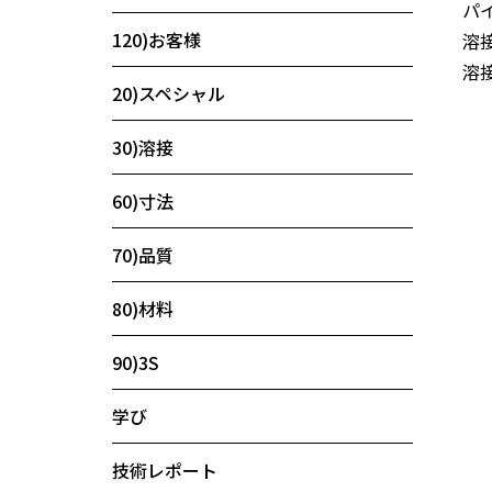
パ
120)お客様
溶
溶
20)スペシャル
30)溶接
60)寸法
70)品質
80)材料
90)3S
学び
技術レポート