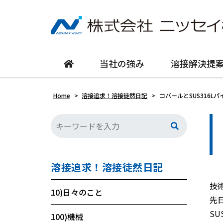
当社の強み
溶接解決提
Home
>
溶接追求！溶接徒然日記
>
コバールとSUS316L
溶接追求！溶接徒然日記
技
10)日々のこと
先
S
100)機械