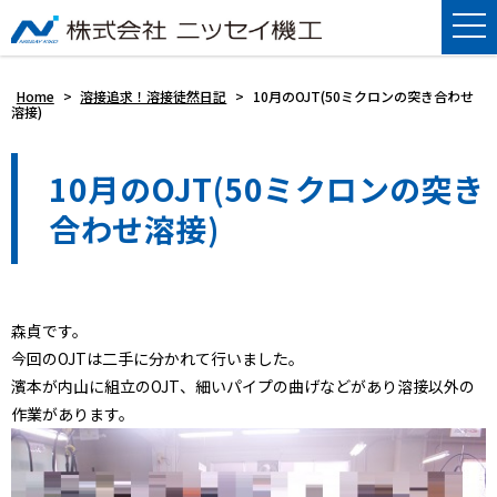
Home
>
溶接追求！溶接徒然日記
>
10月のOJT(50ミクロンの突き合わせ
溶接)
10月のOJT(50ミクロンの突き
合わせ溶接)
森貞です。
今回のOJTは二手に分かれて行いました。
濱本が内山に組立のOJT、細いパイプの曲げなどがあり溶接以外の
作業があります。