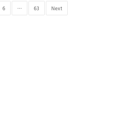
6
…
63
Next