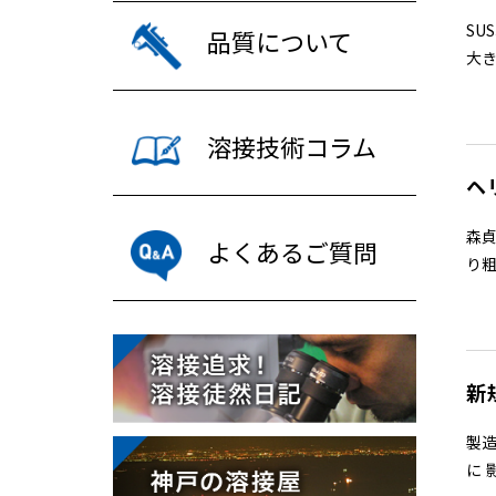
SU
品質について
大き
溶接技術コラム
ヘ
森
よくあるご質問
り粗
新
製
に 