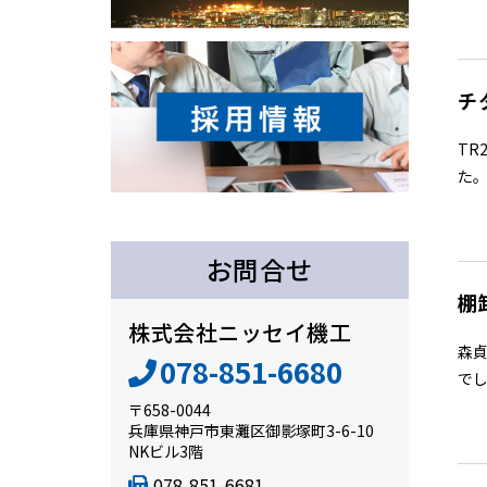
チ
TR
た。
お問合せ
棚
株式会社ニッセイ機工
森
078-851-6680
でし
〒658-0044
兵庫県神戸市東灘区御影塚町3-6-10
NKビル3階
078-851-6681