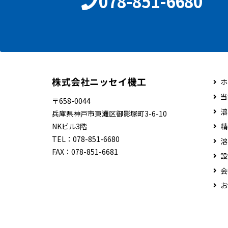
078-851-6680
株式会社ニッセイ機工
ホ
当
〒658-0044
溶
兵庫県神戸市東灘区御影塚町3-6-10
NKビル3階
精
TEL：
078-851-6680
溶
FAX：
078-851-6681
設
会
お