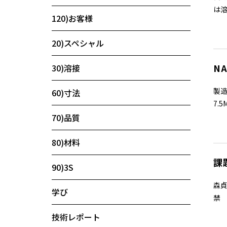
は溶
120)お客様
20)スペシャル
N
30)溶接
製造
60)寸法
7.
70)品質
80)材料
課
90)3S
森貞
学び
禁 
技術レポート