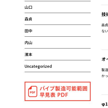
山口
技
森貞
森
田中
ない
内山
濱本
オ
Uncategorized
製
かっ
φ