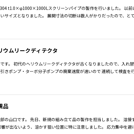
S304 t1.0×φ1000×1000Lスクリーンパイプの製作を行いました
いサイズとなりました。 展開寸法の切断は数人がかりだったので、とても
リウムリークディテクタ
貞です。 初代のヘリウムリークディテクタが古くなりましたので、入れ
引きポンプ・ターボ分子ポンプの廃棄速度が速いので 連続して検査を行う
規品
造部の山口です。 先日、新規の組み立て品の製作を担当しました。 溶接
影響が出ないよう、溶かす狙い位置に特に注意しました。 応力集中を避け