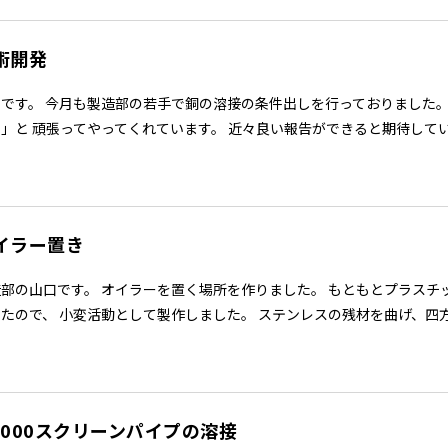
術開発
貞です。 今月も製造部の若手で銅の溶接の条件出しを行っておりました。
」と 頑張ってやってくれています。 近々良い報告ができると期待して
イラー置き
造部の山口です。 オイラーを置く場所を作りました。 もともとプラス
たので、 小変活動として製作しました。 ステンレスの残材を曲げ、四方
1000スクリーンパイプの溶接