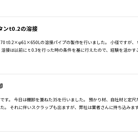
タンt0.2の溶接
270 t0.2×φ61×650Lの溶接パイプの製作を行いました。 小径で
 溶接は以前にｔ0.3を行った時の条件を基に行えたので、経験を活かすこと
卸
貞です。 今日は棚卸を兼ねた3Sを行いました。 預かり材、自社材と定
た。 それに伴いスクラップも出ますが、弊社は業者さんに持ち込みますの