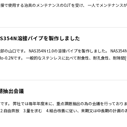
接で使用する治具のメンテナンスのOJTを受け、 一人でメンテナンスがで
AS354N溶接パイプを製作しました
部の山口です。 NAS354N t1.0の溶接パイプを製作しました。 NAS35
5Mo-0.2Nです。 一般的なステンレスに比べて耐食性、耐孔食性、耐隙間[…
題抽出会議
です。 弊社では毎年年度末に、重点課題抽出の為の会議を行っておりま
2.自由奔放 3.量を求む 4.結合改善に従い、来期又は中長期の計画の為