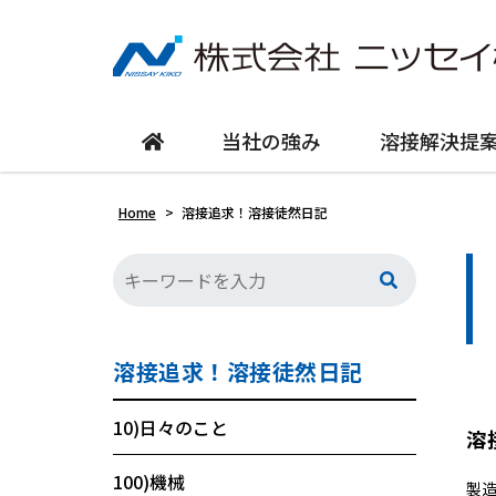
当社の強み
溶接解決提
Home
>
溶接追求！溶接徒然日記
溶接追求！溶接徒然日記
10)日々のこと
溶
100)機械
製造