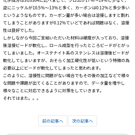
化学成分はSUS304に比べまして、クロムが17％～19％と少なく、
逆にニッケルが10.5％～13％と多く、カーボンは0.12％と多少多い
というようなものです。カーボン量が多い場合は溶接しますと割れ
てしまうことがありますが0.12％ていどであれば問題はなく、溶接
性は良好でした。
しかしながら今回ご支給いただいた材料は硬度が入っており、溶接
後溶接ビードが軟化し、ロール成型を行ったところビードがとがっ
てしまいました。オーステナイト系のステンレスは溶接後ビードが
軟化してしまいますが、おそらく加工硬化性が低いという特徴の為
必要以上にビードが軟化してしまったと思われます。
このように、溶接性に問題がない場合でもその後の加工などで様々
な問題や課題が出てくることがありますので、データ量を増やし
様々なことに対応できるように対策をしていきます。
それではまた。。。
前の記事へ
次の記事へ