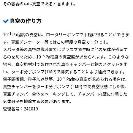
その容器の中は真空であると言えます。
真空の作り方
−1
10
Pa程度の真空は、ロータリーポンプで手軽に得ることができま
す。真空デシケーター等ではこの程度の真空で十分です。
スパッタ等の真空成膜装置ではプラズマ発生時に他の気体が残留す
−5
るのを防ぐため、10
Pa程度の真空度が求められます。このような
場合、真空用材料で製作された真空チャンバーと銅ガスケットを用
い、ターボ分子ポンプ(TMP)で排気することにより達成できます。
−9
電子顕微鏡、粒子加速器等、10
Pa台の真空が求められる場合は、
真空チャンバーをターボ分子ポンプ (TMP) で高真空状態にした後、
真空チャンバー全体をベーキングして、チャンバー内壁に付着した
気体分子を排除する必要があります。
管理番号：241019