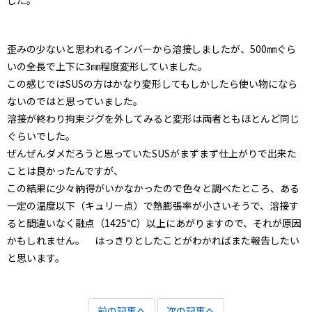
した。
歪みの少ないと思われるインバーから溶接しましたが、500㎜ぐら
いの全長で上下に3㎜程度変形していました。
この感じではSUSの方はかなり変形してもしかしたら使い物になら
ないのではと思っていました。
溶接が終わり拘束ジグを外してみると変形は両者ともほとんど同じ
ぐらいでした。
ぜんぜんダメだろうと思っていたSUSがまずまず仕上がりで出来た
ことは良かったんですが、
この結果に少々納得がいかなかったので色々と調べたところ、ある
一定の温度以下（キュリー点）で熱膨張率が小さいそうで、溶接す
ると間違いなく融点（1425℃）以上にあがりますので、それが原因
かもしれません。 はっきりとしたことがわかればまた報告したい
と思います。
前の記事へ
次の記事へ