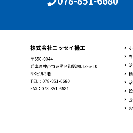
078-851-6680
株式会社ニッセイ機工
ホ
当
〒658-0044
溶
兵庫県神戸市東灘区御影塚町3-6-10
NKビル3階
精
TEL：
078-851-6680
溶
FAX：
078-851-6681
設
会
お