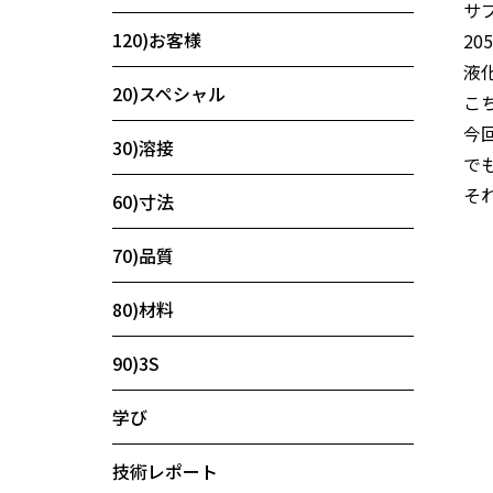
サ
120)お客様
2
液
20)スペシャル
こ
今
30)溶接
で
そ
60)寸法
70)品質
80)材料
90)3S
学び
技術レポート