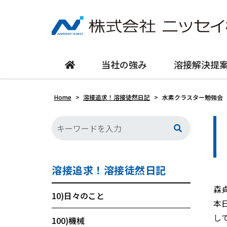
当社の強み
溶接解決提
Home
>
溶接追求！溶接徒然日記
>
水素クラスター勉強会
溶接追求！溶接徒然日記
森
10)日々のこと
本
し
100)機械