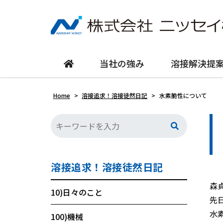
当社の強み
溶接解決提
Home
>
溶接追求！溶接徒然日記
>
水素脆性について
溶接追求！溶接徒然日記
森
10)日々のこと
先
水
100)機械