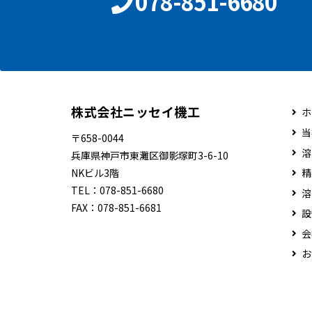
078-851-6680
株式会社ニッセイ機工
ホ
当
〒658-0044
溶
兵庫県神戸市東灘区御影塚町3-6-10
NKビル3階
精
TEL：
078-851-6680
溶
FAX：
078-851-6681
設
会
お