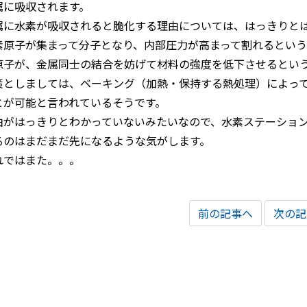
属に吸収されます。
属に水素が吸収されると脆化する理由については、はっきりと
素原子が集まって分子となり、内部圧力が高まって割れるとい
原子が、金属同士の結合を妨げて材料の強度を低下させるとい
策としましては、ベーキング（加熱・保持する熱処理）によっ
とが可能と言われているそうです。
由がはっきりとわかっていないみたいなので、水素ステーショ
るのはまだまだ先になるような気がします。
れではまた。。。
前の記事へ
次の記