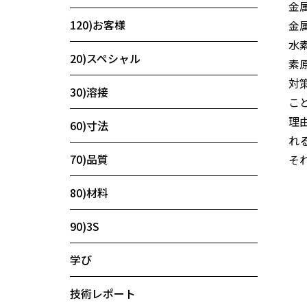
金
120)お客様
金
水
20)スペシャル
素
対
30)溶接
こ
理
60)寸法
れ
70)品質
そ
80)材料
90)3S
学び
技術レポート