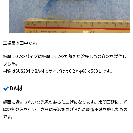
工場長の田中です。
板厚ｔ0.2のパイプに板厚ｔ0.2の丸蓋を角溶接し箔の容器を製作し
ました。
材質はSUS304のBA材でサイズはｔ0.2×φ66ｘ500Ｌです。
BA材
鏡面に近いきれいな光沢のある仕上げになります。冷間圧延後、光
輝焼鈍処理を行い、さらに光沢をあげるため調整圧延を施したもの
です。